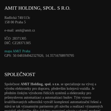
AMIT HOLDING, SPOL. S R.O.
Radlická 740/113c
158 00 Praha 5
e-mail: amit@amit.cz
IČO: 28371305
DIČ: CZ28371305
mapa AMiT Praha
GPS: 50.048184942327026, 14.35716708970795
SPOLEČNOST
Společnost
AMiT Holding, spol. s r.o.
se specializuje na vývoj a
výrobu elektroniky pro dopravu, především kolejová vozidla. Je
předním českým výrobcem řídících systémů a elektroniky pro
průmyslovou automatizaci a automatizaci budov. Tým vysoce
kvalifikovaných odborníků vytváří komplexní automatizační řešení a
stává se tak významným partnerem při návrhu a realizaci významných
projektů především díky úzkému propojení vývoje s vlastní moderní